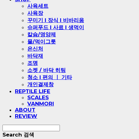
사육세트
사육장
꾸미기 l 장식 l 비바리움
슈퍼푸드 l 사료 l 생먹이
칼슘/영양제
물/먹이그릇
은신처
바닥재
조명
소켓 / 바닥 히팅
청소 l 편의 ㅣ 기타
개인결제창
REPTILE LIFE
SCALES
VANMORI
ABOUT
REVIEW
Search
검색