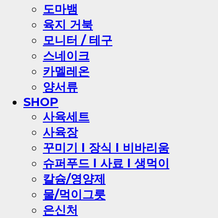
도마뱀
육지 거북
모니터 / 테구
스네이크
카멜레온
양서류
SHOP
사육세트
사육장
꾸미기 l 장식 l 비바리움
슈퍼푸드 l 사료 l 생먹이
칼슘/영양제
물/먹이그릇
은신처