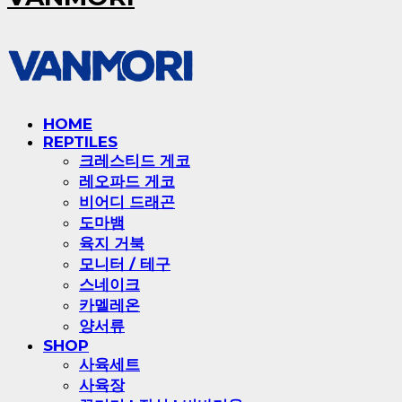
HOME
REPTILES
크레스티드 게코
레오파드 게코
비어디 드래곤
도마뱀
육지 거북
모니터 / 테구
스네이크
카멜레온
양서류
SHOP
사육세트
사육장