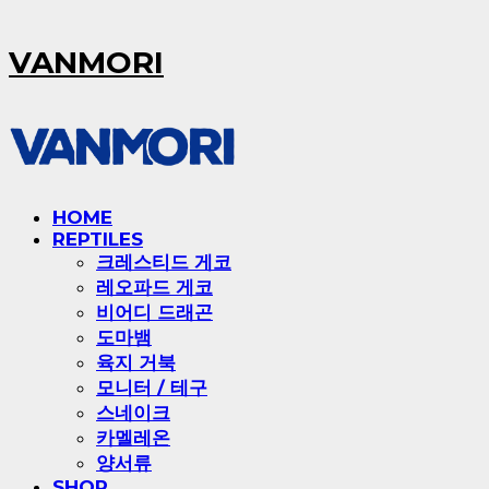
VANMORI
HOME
REPTILES
크레스티드 게코
레오파드 게코
비어디 드래곤
도마뱀
육지 거북
모니터 / 테구
스네이크
카멜레온
양서류
SHOP