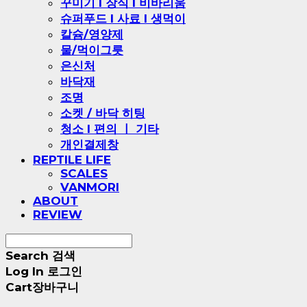
꾸미기 l 장식 l 비바리움
슈퍼푸드 l 사료 l 생먹이
칼슘/영양제
물/먹이그릇
은신처
바닥재
조명
소켓 / 바닥 히팅
청소 l 편의 ㅣ 기타
개인결제창
REPTILE LIFE
SCALES
VANMORI
ABOUT
REVIEW
Search
검색
Log In
로그인
Cart
장바구니