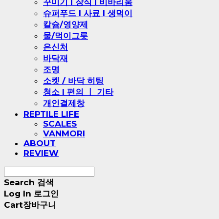
꾸미기 l 장식 l 비바리움
슈퍼푸드 l 사료 l 생먹이
칼슘/영양제
물/먹이그릇
은신처
바닥재
조명
소켓 / 바닥 히팅
청소 l 편의 ㅣ 기타
개인결제창
REPTILE LIFE
SCALES
VANMORI
ABOUT
REVIEW
Search
검색
Log In
로그인
Cart
장바구니