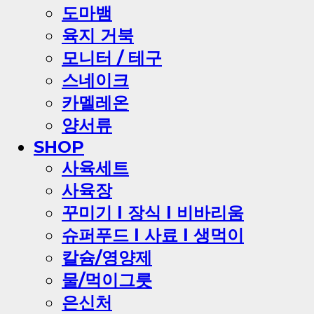
도마뱀
육지 거북
모니터 / 테구
스네이크
카멜레온
양서류
SHOP
사육세트
사육장
꾸미기 l 장식 l 비바리움
슈퍼푸드 l 사료 l 생먹이
칼슘/영양제
물/먹이그릇
은신처