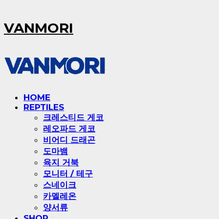
VANMORI
HOME
REPTILES
크레스티드 게코
레오파드 게코
비어디 드래곤
도마뱀
육지 거북
모니터 / 테구
스네이크
카멜레온
양서류
SHOP