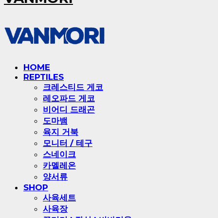
HOME
REPTILES
크레스티드 게코
레오파드 게코
비어디 드래곤
도마뱀
육지 거북
모니터 / 테구
스네이크
카멜레온
양서류
SHOP
사육세트
사육장