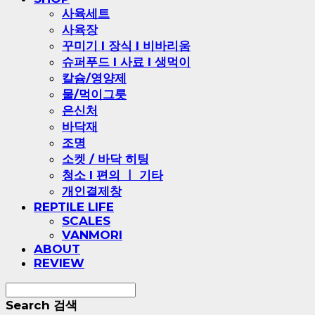
사육세트
사육장
꾸미기 l 장식 l 비바리움
슈퍼푸드 l 사료 l 생먹이
칼슘/영양제
물/먹이그릇
은신처
바닥재
조명
소켓 / 바닥 히팅
청소 l 편의 ㅣ 기타
개인결제창
REPTILE LIFE
SCALES
VANMORI
ABOUT
REVIEW
Search
검색