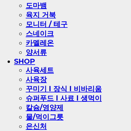
도마뱀
육지 거북
모니터 / 테구
스네이크
카멜레온
양서류
SHOP
사육세트
사육장
꾸미기 l 장식 l 비바리움
슈퍼푸드 l 사료 l 생먹이
칼슘/영양제
물/먹이그릇
은신처