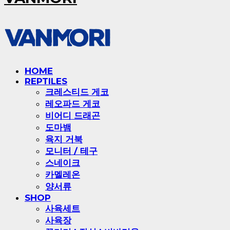
HOME
REPTILES
크레스티드 게코
레오파드 게코
비어디 드래곤
도마뱀
육지 거북
모니터 / 테구
스네이크
카멜레온
양서류
SHOP
사육세트
사육장