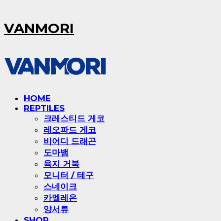
VANMORI
HOME
REPTILES
크레스티드 게코
레오파드 게코
비어디 드래곤
도마뱀
육지 거북
모니터 / 테구
스네이크
카멜레온
양서류
SHOP