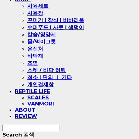
사육세트
사육장
꾸미기 l 장식 l 비바리움
슈퍼푸드 l 사료 l 생먹이
칼슘/영양제
물/먹이그릇
은신처
바닥재
조명
소켓 / 바닥 히팅
청소 l 편의 ㅣ 기타
개인결제창
REPTILE LIFE
SCALES
VANMORI
ABOUT
REVIEW
Search
검색