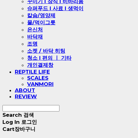
꾸미기 l 장식 l 비바리움
슈퍼푸드 l 사료 l 생먹이
칼슘/영양제
물/먹이그릇
은신처
바닥재
조명
소켓 / 바닥 히팅
청소 l 편의 ㅣ 기타
개인결제창
REPTILE LIFE
SCALES
VANMORI
ABOUT
REVIEW
Search
검색
Log In
로그인
Cart
장바구니