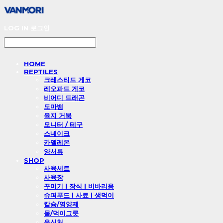
LOG IN
로그인
HOME
REPTILES
크레스티드 게코
레오파드 게코
비어디 드래곤
도마뱀
육지 거북
모니터 / 테구
스네이크
카멜레온
양서류
SHOP
사육세트
사육장
꾸미기 l 장식 l 비바리움
슈퍼푸드 l 사료 l 생먹이
칼슘/영양제
물/먹이그릇
은신처