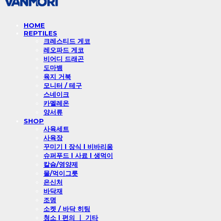
HOME
REPTILES
크레스티드 게코
레오파드 게코
비어디 드래곤
도마뱀
육지 거북
모니터 / 테구
스네이크
카멜레온
양서류
SHOP
사육세트
사육장
꾸미기 l 장식 l 비바리움
슈퍼푸드 l 사료 l 생먹이
칼슘/영양제
물/먹이그릇
은신처
바닥재
조명
소켓 / 바닥 히팅
청소 l 편의 ㅣ 기타