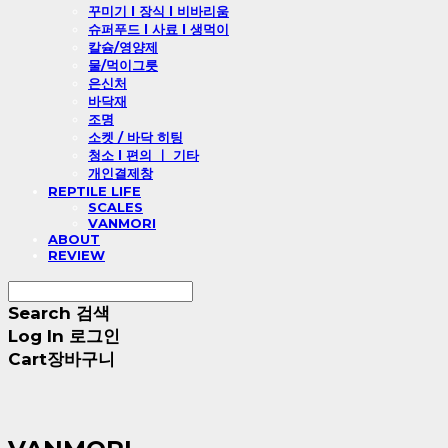
꾸미기 l 장식 l 비바리움
슈퍼푸드 l 사료 l 생먹이
칼슘/영양제
물/먹이그릇
은신처
바닥재
조명
소켓 / 바닥 히팅
청소 l 편의 ㅣ 기타
개인결제창
REPTILE LIFE
SCALES
VANMORI
ABOUT
REVIEW
Search
검색
Log In
로그인
Cart
장바구니