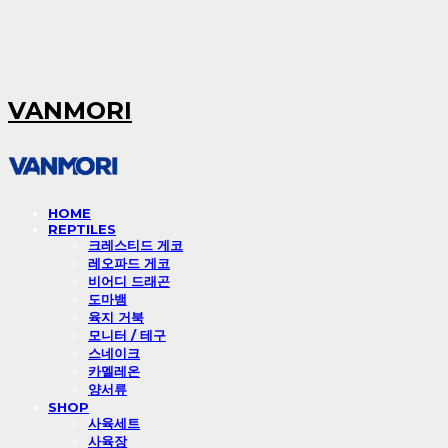
VANMORI
HOME
REPTILES
크레스티드 게코
레오파드 게코
비어디 드래곤
도마뱀
육지 거북
모니터 / 테구
스네이크
카멜레온
양서류
SHOP
사육세트
사육장