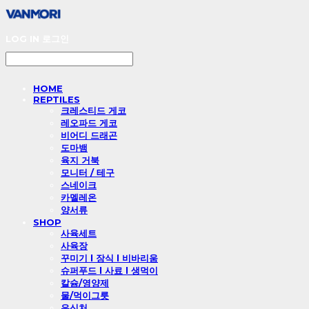
LOG IN
로그인
HOME
REPTILES
크레스티드 게코
레오파드 게코
비어디 드래곤
도마뱀
육지 거북
모니터 / 테구
스네이크
카멜레온
양서류
SHOP
사육세트
사육장
꾸미기 l 장식 l 비바리움
슈퍼푸드 l 사료 l 생먹이
칼슘/영양제
물/먹이그릇
은신처