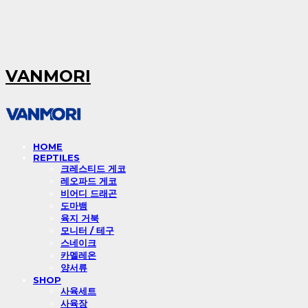
VANMORI
HOME
REPTILES
크레스티드 게코
레오파드 게코
비어디 드래곤
도마뱀
육지 거북
모니터 / 테구
스네이크
카멜레온
양서류
SHOP
사육세트
사육장