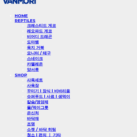
HOME
REPTILES
크레스티드 게코
레오파드 게코
비어디 드래곤
도마뱀
육지 거북
모니터 / 테구
스네이크
카멜레온
양서류
SHOP
사육세트
사육장
꾸미기 l 장식 l 비바리움
슈퍼푸드 l 사료 l 생먹이
칼슘/영양제
물/먹이그릇
은신처
바닥재
조명
소켓 / 바닥 히팅
청소 l 편의 ㅣ 기타