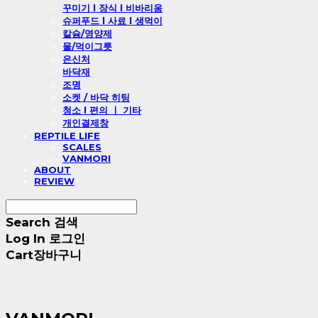
꾸미기 l 장식 l 비바리움
슈퍼푸드 l 사료 l 생먹이
칼슘/영양제
물/먹이그릇
은신처
바닥재
조명
소켓 / 바닥 히팅
청소 l 편의 ㅣ 기타
개인결제창
REPTILE LIFE
SCALES
VANMORI
ABOUT
REVIEW
Search
검색
Log In
로그인
Cart
장바구니